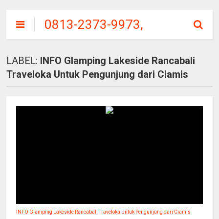
0813-2373-9973,
SITU
PATENGGANG
LABEL:
INFO Glamping Lakeside Rancabali
CIWIDEY, HARGA
Traveloka Untuk Pengunjung dari Ciamis
TIKET MASUK
INFO Glamping Lakeside Rancabali Traveloka Untuk Pengunjung dari Ciamis