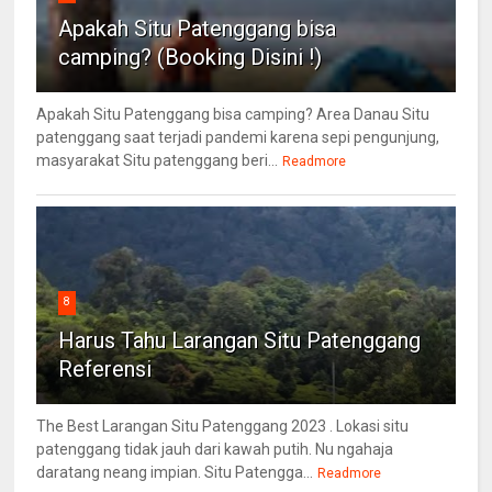
Apakah Situ Patenggang bisa
camping? (Booking Disini !)
Apakah Situ Patenggang bisa camping? Area Danau Situ
patenggang saat terjadi pandemi karena sepi pengunjung,
masyarakat Situ patenggang beri...
Readmore
8
Harus Tahu Larangan Situ Patenggang
Referensi
The Best Larangan Situ Patenggang 2023 . Lokasi situ
patenggang tidak jauh dari kawah putih. Nu ngahaja
daratang neang impian. Situ Patengga...
Readmore