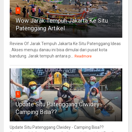
4
Wow Jarak Tempuh Jakarta Ke Situ
Patenggang Artikel
Review Of Jarak Tempuh Jakarta Ke Situ Patenggang Ideas
. Akses menuju danau ini bisa dimulai dari pusat kota
bandung. Jarak tempuh antara p...
Readmore
5
Update Situ Patenggang Ciwidey -
Camping Bisa??
Update Situ Patenggang CIwidey - Camping Bisa??