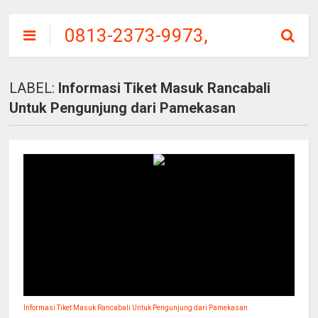
0813-2373-9973,
SITU
PATENGGANG
LABEL:
Informasi Tiket Masuk Rancabali
CIWIDEY, HARGA
Untuk Pengunjung dari Pamekasan
TIKET MASUK
Informasi Tiket Masuk Rancabali Untuk Pengunjung dari Pamekasan