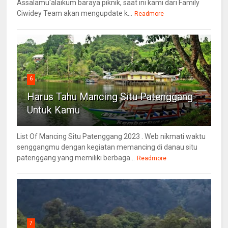
Assalamu'alaikum baraya piknik, saat ini kami dari Family
Ciwidey Team akan mengupdate k...
Readmore
6
Harus Tahu Mancing Situ Patenggang
Untuk Kamu
List Of Mancing Situ Patenggang 2023 . Web nikmati waktu
senggangmu dengan kegiatan memancing di danau situ
patenggang yang memiliki berbaga...
Readmore
7