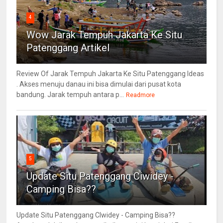
4
Wow Jarak Tempuh Jakarta Ke Situ
Patenggang Artikel
Review Of Jarak Tempuh Jakarta Ke Situ Patenggang Ideas
. Akses menuju danau ini bisa dimulai dari pusat kota
bandung. Jarak tempuh antara p...
Readmore
5
Update Situ Patenggang Ciwidey -
Camping Bisa??
Update Situ Patenggang CIwidey - Camping Bisa??