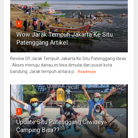
4
Wow Jarak Tempuh Jakarta Ke Situ
Patenggang Artikel
Review Of Jarak Tempuh Jakarta Ke Situ Patenggang Ideas
. Akses menuju danau ini bisa dimulai dari pusat kota
bandung. Jarak tempuh antara p...
Readmore
5
Update Situ Patenggang Ciwidey -
Camping Bisa??