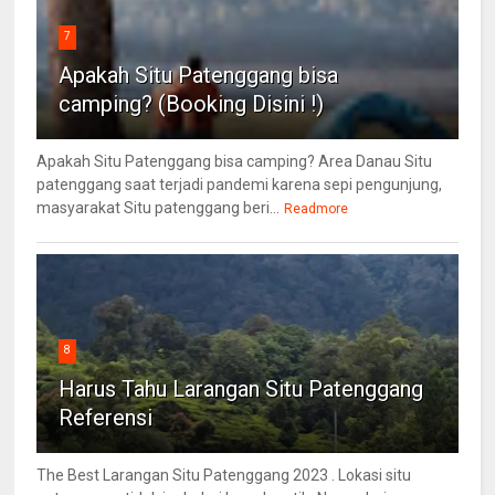
7
Apakah Situ Patenggang bisa
camping? (Booking Disini !)
Apakah Situ Patenggang bisa camping? Area Danau Situ
patenggang saat terjadi pandemi karena sepi pengunjung,
masyarakat Situ patenggang beri...
Readmore
8
Harus Tahu Larangan Situ Patenggang
Referensi
The Best Larangan Situ Patenggang 2023 . Lokasi situ