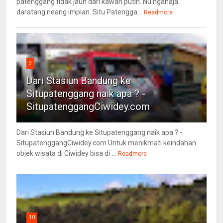
patenggang tidak jauh dari kawah putih. Nu ngahaja
daratang neang impian. Situ Patengga...
Readmore
9
Dari Stasiun Bandung ke
Situpatenggang naik apa ? -
SitupatenggangCiwidey.com
Dari Stasiun Bandung ke Situpatenggang naik apa ? -
SitupatenggangCiwidey.com Untuk menikmati keindahan
objek wisata di Ciwidey bisa di ...
Readmore
10