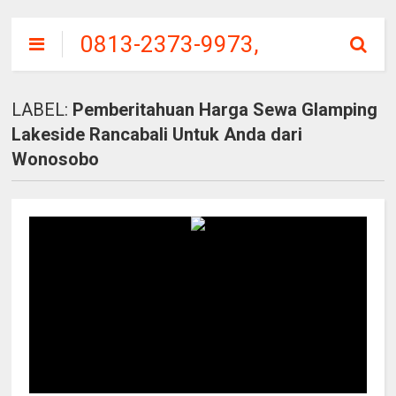
0813-2373-9973,
SITU
PATENGGANG
LABEL:
Pemberitahuan Harga Sewa Glamping
CIWIDEY, HARGA
Lakeside Rancabali Untuk Anda dari
TIKET MASUK
Wonosobo