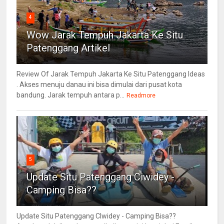
4
Wow Jarak Tempuh Jakarta Ke Situ
Patenggang Artikel
Review Of Jarak Tempuh Jakarta Ke Situ Patenggang Ideas
. Akses menuju danau ini bisa dimulai dari pusat kota
bandung. Jarak tempuh antara p...
Readmore
5
Update Situ Patenggang Ciwidey -
Camping Bisa??
Update Situ Patenggang CIwidey - Camping Bisa??