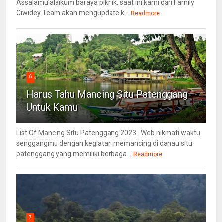
Assalamu'alaikum baraya piknik, saat ini kami dari Family
Ciwidey Team akan mengupdate k...
Readmore
6
Harus Tahu Mancing Situ Patenggang
Untuk Kamu
List Of Mancing Situ Patenggang 2023 . Web nikmati waktu
senggangmu dengan kegiatan memancing di danau situ
patenggang yang memiliki berbaga...
Readmore
7