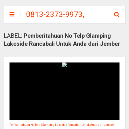
0813-2373-9973,
SITU
PATENGGANG
LABEL:
Pemberitahuan No Telp Glamping
CIWIDEY, HARGA
Lakeside Rancabali Untuk Anda dari Jember
TIKET MASUK
Pemberitahuan No Telp Glamping Lakeside Rancabali Untuk Anda dari Jember