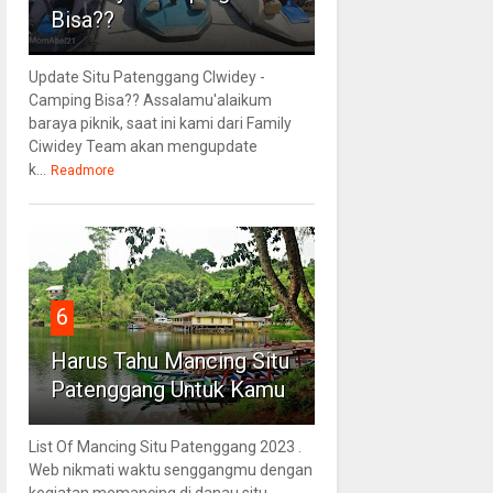
Bisa??
Update Situ Patenggang CIwidey -
Camping Bisa?? Assalamu'alaikum
baraya piknik, saat ini kami dari Family
Ciwidey Team akan mengupdate
k...
Readmore
6
Harus Tahu Mancing Situ
Patenggang Untuk Kamu
List Of Mancing Situ Patenggang 2023 .
Web nikmati waktu senggangmu dengan
kegiatan memancing di danau situ