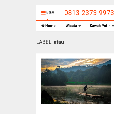
0813-2373-997
MENU
CIWIDEY, HARGA
Home
Wisata
Kawah Putih
LABEL:
atau