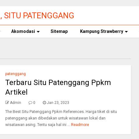
3, SITU PATENGGANG
 TIKET MASUK
Akomodasi
Sitemap
Kampung Strawberry
patenggang
Terbaru Situ Patenggang Ppkm
Artikel
Admin
0
Jan 23, 2023
The Best Situ Patenggang Ppkm References. Harga tiket di situ
patenggang akan dibedakan untuk wisatawan lokal dan
wisatawan asing. Tentu saja hal ini ...
Readmore