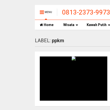
0813-2373-997
MENU
CIWIDEY, HARGA
Home
Wisata
Kawah Putih
LABEL:
ppkm