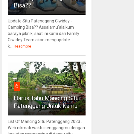
Bisa??
Update Situ Patenggang CIwidey -
Camping Bisa?? Assalamu'alaikum
baraya piknik, saat ini kami dari Family
Ciwidey Team akan mengupdate
k...
Readmore
6
Harus Tahu Mancing Situ
Patenggang Untuk Kamu
List Of Mancing Situ Patenggang 2023 .
Web nikmati waktu senggangmu dengan
kegiatan memancing di danau situ