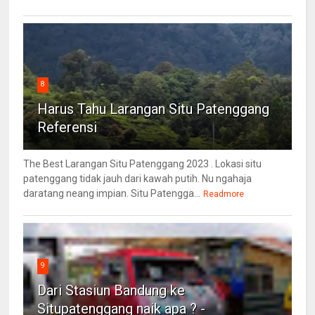
8
Harus Tahu Larangan Situ Patenggang
Referensi
The Best Larangan Situ Patenggang 2023 . Lokasi situ
patenggang tidak jauh dari kawah putih. Nu ngahaja
daratang neang impian. Situ Patengga...
Readmore
9
Dari Stasiun Bandung ke
Situpatenggang naik apa ? -