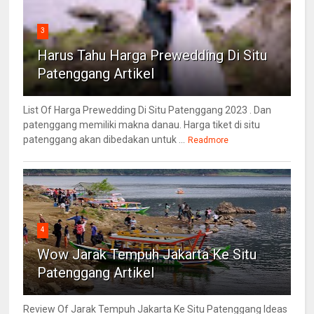
3
Harus Tahu Harga Prewedding Di Situ
Patenggang Artikel
List Of Harga Prewedding Di Situ Patenggang 2023 . Dan
patenggang memiliki makna danau. Harga tiket di situ
patenggang akan dibedakan untuk ...
Readmore
4
Wow Jarak Tempuh Jakarta Ke Situ
Patenggang Artikel
Review Of Jarak Tempuh Jakarta Ke Situ Patenggang Ideas