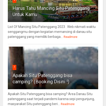
Harus Tahu Mancing Situ Patenggang
Untuk Kamu
List Of Mancing Situ Patenggang 2023 . Web nikmati waktu
senggangmu dengan kegiatan memancing di danau situ
patenggang yang memiliki berbaga...
Readmore
7
Apakah Situ Patenggang bisa
camping? (Booking Disini !)
Apakah Situ Patenggang bisa camping? Area Danau Situ
patenggang saat terjadi pandemi karena sepi pengunjung,
masyarakat Situ patenggang beri...
Readmore