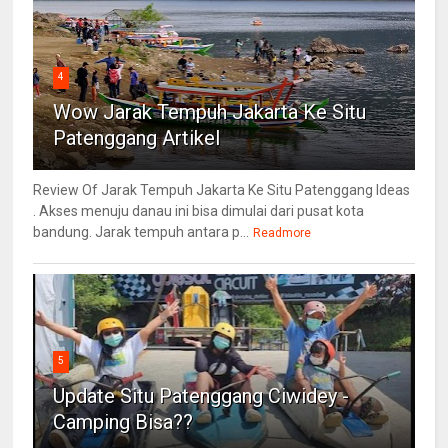
4
Wow Jarak Tempuh Jakarta Ke Situ
Patenggang Artikel
Review Of Jarak Tempuh Jakarta Ke Situ Patenggang Ideas
. Akses menuju danau ini bisa dimulai dari pusat kota
bandung. Jarak tempuh antara p...
Readmore
5
Update Situ Patenggang Ciwidey -
Camping Bisa??