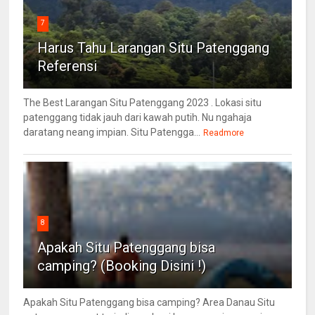
7
Harus Tahu Larangan Situ Patenggang
Referensi
The Best Larangan Situ Patenggang 2023 . Lokasi situ
patenggang tidak jauh dari kawah putih. Nu ngahaja
daratang neang impian. Situ Patengga...
Readmore
8
Apakah Situ Patenggang bisa
camping? (Booking Disini !)
Apakah Situ Patenggang bisa camping? Area Danau Situ