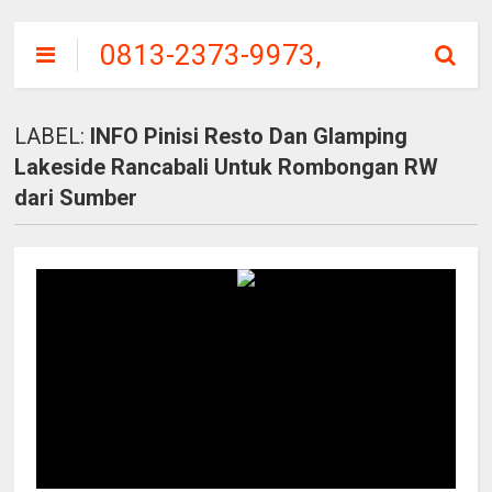
0813-2373-9973,
SITU
PATENGGANG
LABEL:
INFO Pinisi Resto Dan Glamping
CIWIDEY, HARGA
Lakeside Rancabali Untuk Rombongan RW
TIKET MASUK
dari Sumber