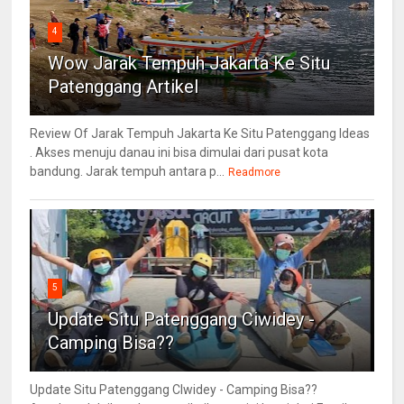
4
Wow Jarak Tempuh Jakarta Ke Situ
Patenggang Artikel
Review Of Jarak Tempuh Jakarta Ke Situ Patenggang Ideas
. Akses menuju danau ini bisa dimulai dari pusat kota
bandung. Jarak tempuh antara p...
Readmore
5
Update Situ Patenggang Ciwidey -
Camping Bisa??
Update Situ Patenggang CIwidey - Camping Bisa??