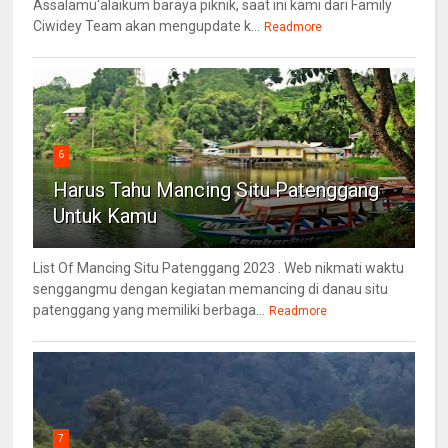
Assalamu'alaikum baraya piknik, saat ini kami dari Family
Ciwidey Team akan mengupdate k...
Readmore
6
Harus Tahu Mancing Situ Patenggang
Untuk Kamu
List Of Mancing Situ Patenggang 2023 . Web nikmati waktu
senggangmu dengan kegiatan memancing di danau situ
patenggang yang memiliki berbaga...
Readmore
7