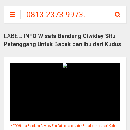
0813-2373-9973,
SITU
PATENGGANG
LABEL:
INFO Wisata Bandung Ciwidey Situ
CIWIDEY, HARGA
Patenggang Untuk Bapak dan Ibu dari Kudus
TIKET MASUK
INFO Wisata Bandung Ciwidey Situ Patenggang Untuk Bapak dan Ibu dari Kudus