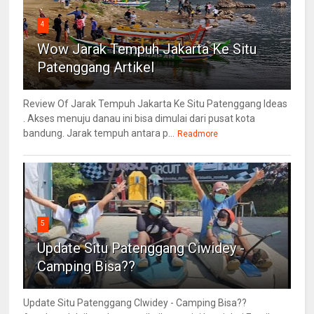
4
Wow Jarak Tempuh Jakarta Ke Situ
Patenggang Artikel
Review Of Jarak Tempuh Jakarta Ke Situ Patenggang Ideas
. Akses menuju danau ini bisa dimulai dari pusat kota
bandung. Jarak tempuh antara p...
Readmore
5
Update Situ Patenggang Ciwidey -
Camping Bisa??
Update Situ Patenggang CIwidey - Camping Bisa??