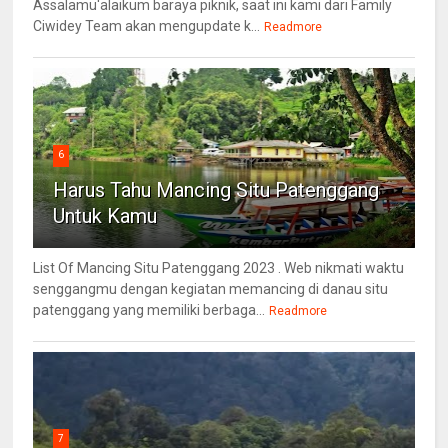
Assalamu'alaikum baraya piknik, saat ini kami dari Family
Ciwidey Team akan mengupdate k...
Readmore
6
Harus Tahu Mancing Situ Patenggang
Untuk Kamu
List Of Mancing Situ Patenggang 2023 . Web nikmati waktu
senggangmu dengan kegiatan memancing di danau situ
patenggang yang memiliki berbaga...
Readmore
7