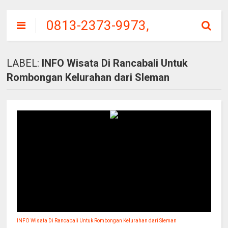
0813-2373-9973,
SITU
PATENGGANG
LABEL:
INFO Wisata Di Rancabali Untuk
CIWIDEY, HARGA
Rombongan Kelurahan dari Sleman
TIKET MASUK
INFO Wisata Di Rancabali Untuk Rombongan Kelurahan dari Sleman