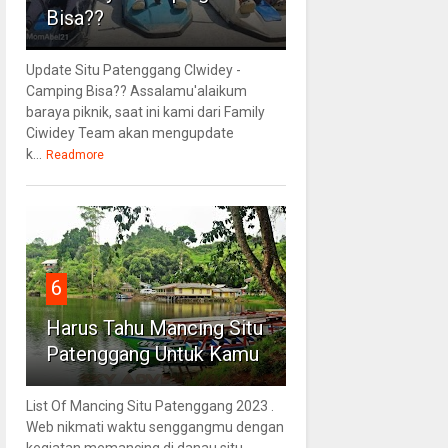
Bisa??
Update Situ Patenggang CIwidey -
Camping Bisa?? Assalamu'alaikum
baraya piknik, saat ini kami dari Family
Ciwidey Team akan mengupdate
k...
Readmore
6
Harus Tahu Mancing Situ
Patenggang Untuk Kamu
List Of Mancing Situ Patenggang 2023 .
Web nikmati waktu senggangmu dengan
kegiatan memancing di danau situ