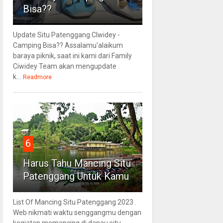
Bisa??
Update Situ Patenggang CIwidey -
Camping Bisa?? Assalamu'alaikum
baraya piknik, saat ini kami dari Family
Ciwidey Team akan mengupdate
k...
Readmore
6
Harus Tahu Mancing Situ
Patenggang Untuk Kamu
List Of Mancing Situ Patenggang 2023 .
Web nikmati waktu senggangmu dengan
kegiatan memancing di danau situ