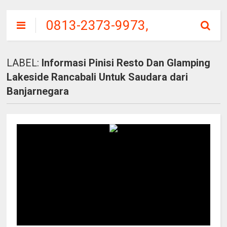
0813-2373-9973,
SITU
PATENGGANG
LABEL:
Informasi Pinisi Resto Dan Glamping
CIWIDEY, HARGA
Lakeside Rancabali Untuk Saudara dari
TIKET MASUK
Banjarnegara