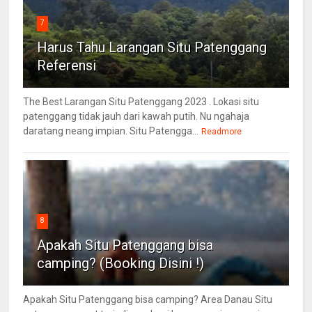
7
Harus Tahu Larangan Situ Patenggang
Referensi
The Best Larangan Situ Patenggang 2023 . Lokasi situ
patenggang tidak jauh dari kawah putih. Nu ngahaja
daratang neang impian. Situ Patengga...
Readmore
8
Apakah Situ Patenggang bisa
camping? (Booking Disini !)
Apakah Situ Patenggang bisa camping? Area Danau Situ