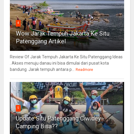
4
Wow Jarak Tempuh Jakarta Ke Situ
Patenggang Artikel
Review Of Jarak Tempuh Jakarta Ke Situ Patenggang Ideas
. Akses menuju danau ini bisa dimulai dari pusat kota
bandung. Jarak tempuh antara p...
Readmore
5
Update Situ Patenggang Ciwidey -
Camping Bisa??