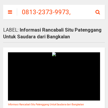
0813-2373-9973,
SITU
PATENGGANG
LABEL:
Informasi Rancabali Situ Patenggang
CIWIDEY, HARGA
Untuk Saudara dari Bangkalan
TIKET MASUK
Informasi Rancabali Situ Patenggang Untuk Saudara dari Bangkalan