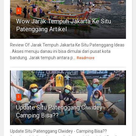
4
Wow Jarak Tempuh Jakarta Ke Situ
Patenggang Artikel
Review Of Jarak Tempuh Jakarta Ke Situ Patenggang Ideas
. Akses menuju danau ini bisa dimulai dari pusat kota
bandung. Jarak tempuh antara p...
Readmore
5
Update Situ Patenggang Ciwidey -
Camping Bisa??
Update Situ Patenggang CIwidey - Camping Bisa??