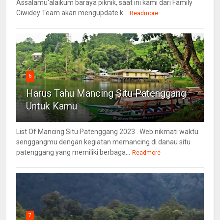
Assalamu'alaikum baraya piknik, saat ini kami dari Family
Ciwidey Team akan mengupdate k...
Readmore
6
Harus Tahu Mancing Situ Patenggang
Untuk Kamu
List Of Mancing Situ Patenggang 2023 . Web nikmati waktu
senggangmu dengan kegiatan memancing di danau situ
patenggang yang memiliki berbaga...
Readmore
7