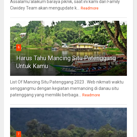
Assalamu'alaikum baraya piknik, saat ini kami dari Family
Ciwidey Team akan mengupdate k...
Readmore
6
Harus Tahu Mancing Situ Patenggang
Untuk Kamu
List Of Mancing Situ Patenggang 2023 . Web nikmati waktu
senggangmu dengan kegiatan memancing di danau situ
patenggang yang memiliki berbaga...
Readmore
7