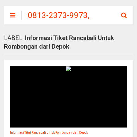
0813-2373-9973,
SITU
PATENGGANG
LABEL:
Informasi Tiket Rancabali Untuk
CIWIDEY, HARGA
Rombongan dari Depok
TIKET MASUK
Informasi Tiket Rancabali Untuk Rombongan dari Depok