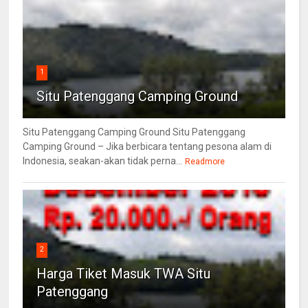
1
Situ Patenggang Camping Ground
Situ Patenggang Camping Ground Situ Patenggang
Camping Ground – Jika berbicara tentang pesona alam di
Indonesia, seakan-akan tidak perna...
Readmore
2
Harga Tiket Masuk TWA Situ
Patenggang