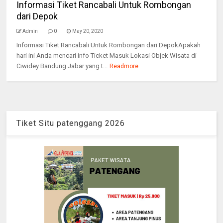
Informasi Tiket Rancabali Untuk Rombongan
dari Depok
Admin
0
May 20, 2020
Informasi Tiket Rancabali Untuk Rombongan dari DepokApakah
hari ini Anda mencari info Ticket Masuk Lokasi Objek Wisata di
Ciwidey Bandung Jabar yang t...
Readmore
Tiket Situ patenggang 2026