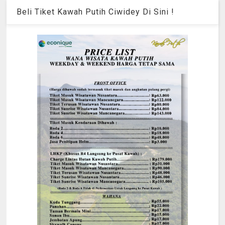
Beli Tiket Kawah Putih Ciwidey Di Sini !