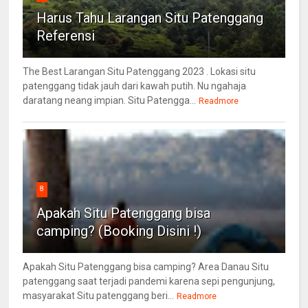
Harus Tahu Larangan Situ Patenggang
Referensi
The Best Larangan Situ Patenggang 2023 . Lokasi situ
patenggang tidak jauh dari kawah putih. Nu ngahaja
daratang neang impian. Situ Patengga...
Readmore
8
Apakah Situ Patenggang bisa
camping? (Booking Disini !)
Apakah Situ Patenggang bisa camping? Area Danau Situ
patenggang saat terjadi pandemi karena sepi pengunjung,
masyarakat Situ patenggang beri...
Readmore