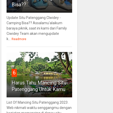
Bisa??
Update Situ Patenggang CIwidey -
Camping Bisa?? Assalamu'alaikum
baraya piknik, saat ini kami dari Family
Ciwidey Team akan mengupdate
k...
Readmore
6
Harus Tahu Mancing Situ
Patenggang Untuk Kamu
List Of Mancing Situ Patenggang 2023 .
Web nikmati waktu senggangmu dengan
kegiatan memancing di danau situ