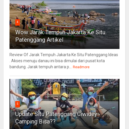
4
Wow Jarak Tempuh Jakarta Ke Situ
Patenggang Artikel
Review Of Jarak Tempuh Jakarta Ke Situ Patenggang Ideas
. Akses menuju danau ini bisa dimulai dari pusat kota
bandung. Jarak tempuh antara p...
Readmore
5
Update Situ Patenggang Ciwidey -
Camping Bisa??