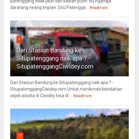
patenggang tidak jauh dari kawah putih. Nu ngahaja
daratang neang impian. Situ Patengga...
Readmore
9
Dari Stasiun Bandung ke
Situpatenggang naik apa ? -
SitupatenggangCiwidey.com
Dari Stasiun Bandung ke Situpatenggang naik apa ? -
SitupatenggangCiwidey.com Untuk menikmati keindahan
objek wisata di Ciwidey bisa di ...
Readmore
10