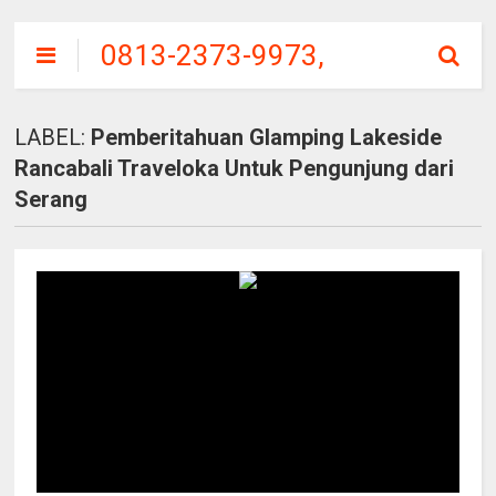
0813-2373-9973,
SITU
PATENGGANG
LABEL:
Pemberitahuan Glamping Lakeside
CIWIDEY, HARGA
Rancabali Traveloka Untuk Pengunjung dari
TIKET MASUK
Serang