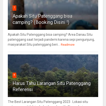
7
Apakah Situ Patenggang bisa
camping? (Booking Disini !)
Apakah Situ Patenggang bisa camping? Area Danau Situ
patenggang saat terjadi pandemi karena sepi pengunjung,
masyarakat Situ patenggang beri...
Readmore
8
Harus Tahu Larangan Situ Patenggang
Referensi
The Best Larangan Situ Patenggang 2023 . Lokasi situ