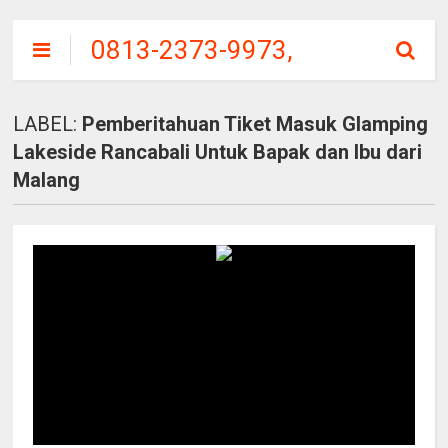
0813-2373-9973,
SITU
PATENGGANG
LABEL:
Pemberitahuan Tiket Masuk Glamping
CIWIDEY, HARGA
Lakeside Rancabali Untuk Bapak dan Ibu dari
TIKET MASUK
Malang