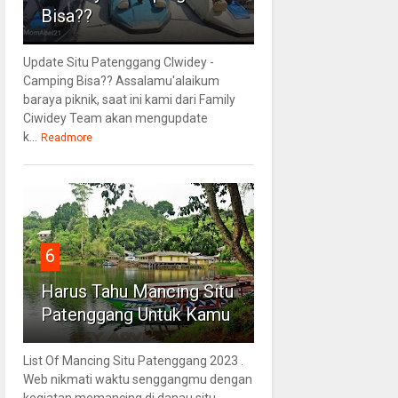
Bisa??
Update Situ Patenggang CIwidey -
Camping Bisa?? Assalamu'alaikum
baraya piknik, saat ini kami dari Family
Ciwidey Team akan mengupdate
k...
Readmore
6
Harus Tahu Mancing Situ
Patenggang Untuk Kamu
List Of Mancing Situ Patenggang 2023 .
Web nikmati waktu senggangmu dengan
kegiatan memancing di danau situ