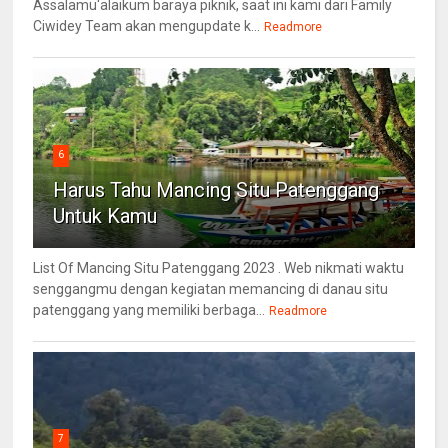
Assalamu'alaikum baraya piknik, saat ini kami dari Family
Ciwidey Team akan mengupdate k...
Readmore
6
Harus Tahu Mancing Situ Patenggang
Untuk Kamu
List Of Mancing Situ Patenggang 2023 . Web nikmati waktu
senggangmu dengan kegiatan memancing di danau situ
patenggang yang memiliki berbaga...
Readmore
7