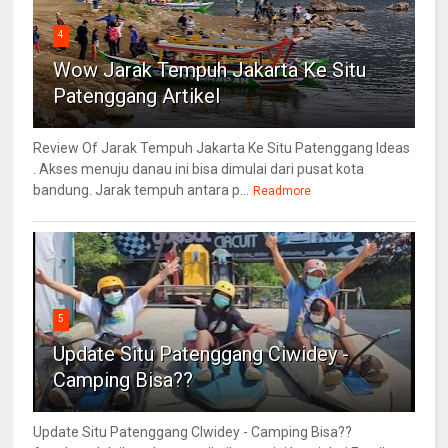
4
Wow Jarak Tempuh Jakarta Ke Situ
Patenggang Artikel
Review Of Jarak Tempuh Jakarta Ke Situ Patenggang Ideas
. Akses menuju danau ini bisa dimulai dari pusat kota
bandung. Jarak tempuh antara p...
Readmore
5
Update Situ Patenggang Ciwidey -
Camping Bisa??
Update Situ Patenggang CIwidey - Camping Bisa??