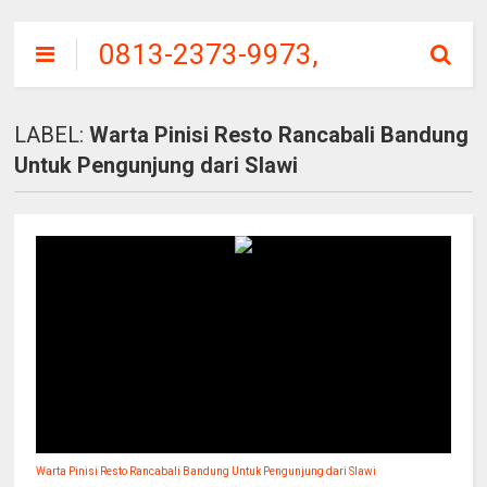
0813-2373-9973,
SITU
PATENGGANG
LABEL:
Warta Pinisi Resto Rancabali Bandung
CIWIDEY, HARGA
Untuk Pengunjung dari Slawi
TIKET MASUK
Warta Pinisi Resto Rancabali Bandung Untuk Pengunjung dari Slawi